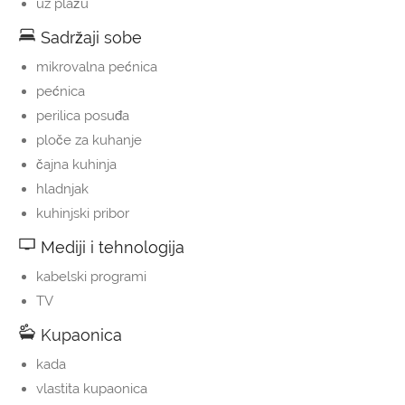
uz plažu
Sadržaji sobe
mikrovalna pećnica
pećnica
perilica posuđa
ploče za kuhanje
čajna kuhinja
hladnjak
kuhinjski pribor
Mediji i tehnologija
kabelski programi
TV
Kupaonica
kada
vlastita kupaonica